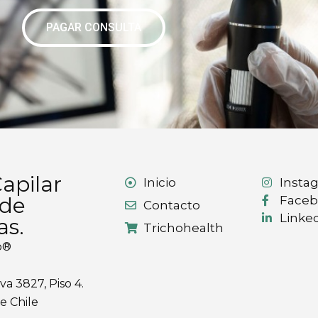
PAGAR CONSULTA
apilar
Inicio
Insta
 de
Face
Contacto
Linke
as.
Trichohealth
co®
a 3827, Piso 4.
e Chile