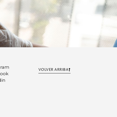
gram
VOLVER ARRIBA
book
din